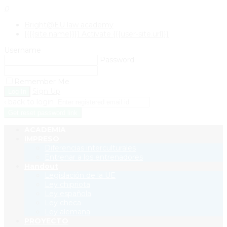
0
Bright@EU law academy
[{{{site.name}}}] Activate {{{user-site.url}}}
Username
Password
Remember Me
Sign Up
‹ back to login
Get reset password link
ACADEMIA
IMPRESO
Diferencias interculturales
Entrenar a los entrenadores
Handout
Legislación de la UE
Ley chipriota
Ley española
Ley checa
Ley alemana
PROYECTO