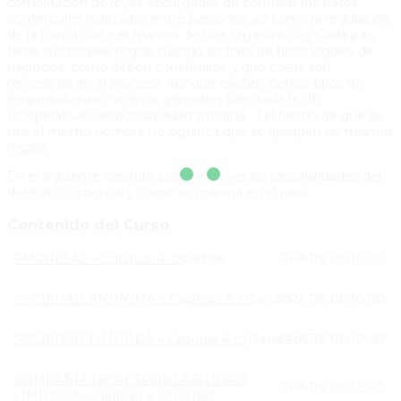
combinación de leyes encargadas de controlar los tratos
comerciales realizados entre personas, así como la regulación
de la formación y el manejo de una organización. Cada país
tiene sus propias reglas cuando se trata de tipos legales de
negocios, cómo deben constituirse y qué cosas son
necesarias en el proceso. Aunque existen ciertos tipos de
empresas más o menos generales para toda la UE
(cooperativas, responsabilidad limitada …) el hecho de que se
use el mismo nombre no significa que se apliquen las mismas
reglas.
En el siguiente capítulo, podremos ver las peculiaridades del
derecho comercial y cómo se maneja en el país.
Contenido del Curso
EMPRESAS – Capitulo 4 cz
Details
GRATIS
00:10:00
SOCIEDAD ANÓNIMA – Capitulo 4 cz
Details
GRATIS
00:10:00
SOCIEDAD LIMITADA – Capitulo 4 cz
Details
GRATIS
00:10:00
COMPAÑÍA DE RESPONSABILIDAD
GRATIS
00:15:00
LIMITADA – Capitulo 4 cz
Details