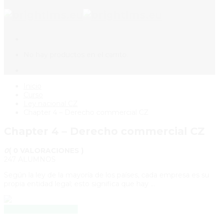
No hay productos en el carrito.
Inicio
Curso
Ley nacional CZ
Chapter 4 – Derecho commercial CZ
Chapter 4 – Derecho commercial CZ
0
( 0 VALORACIONES )
247 ALUMNOS
Según la ley de la mayoría de los países, cada empresa es su
propia entidad legal; esto significa que hay …
HACER ESTE CURSO