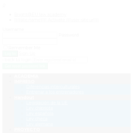
0
Bright@EU law academy
[{{{site.name}}}] Activate {{{user-site.url}}}
Username
Password
Remember Me
Sign Up
‹ back to login
Get reset password link
ACADEMIA
IMPRESO
Diferencias interculturales
Entrenar a los entrenadores
Handout
Legislación de la UE
Ley chipriota
Ley española
Ley checa
Ley alemana
PROYECTO