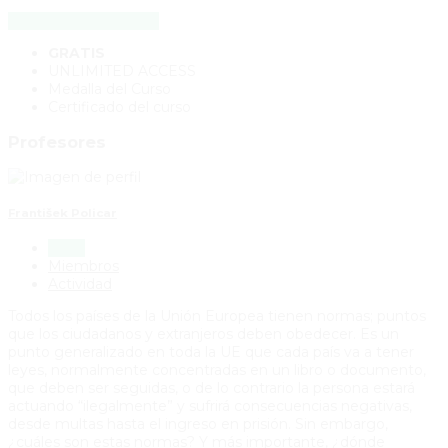
HACER ESTE CURSO
GRATIS
UNLIMITED ACCESS
Medalla del Curso
Certificado del curso
Profesores
František Policar
Inicio
Miembros
Actividad
Todos los países de la Unión Europea tienen normas; puntos
que los ciudadanos y extranjeros deben obedecer. Es un
punto generalizado en toda la UE que cada país va a tener
leyes, normalmente concentradas en un libro o documento,
que deben ser seguidas, o de lo contrario la persona estará
actuando “ilegalmente” y sufrirá consecuencias negativas,
desde multas hasta el ingreso en prisión. Sin embargo,
¿cuáles son estas normas? Y más importante, ¿dónde