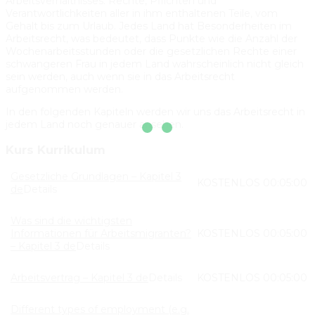
Arbeitsverhältnisses: Rechte, Pflichten und
Verantwortlichkeiten aller in ihm enthaltenen Teile, vom
Gehalt bis zum Urlaub. Jedes Land hat Besonderheiten im
Arbeitsrecht, was bedeutet, dass Punkte wie die Anzahl der
Wochenarbeitsstunden oder die gesetzlichen Rechte einer
schwangeren Frau in jedem Land wahrscheinlich nicht gleich
sein werden, auch wenn sie in das Arbeitsrecht
aufgenommen werden.
In den folgenden Kapiteln werden wir uns das Arbeitsrecht in
jedem Land noch genauer ansehen.
Kurs Kurrikulum
Gesetzliche Grundlagen – Kapitel 3
KOSTENLOS
00:05:00
de
Details
Was sind die wichtigsten
Informationen für Arbeitsmigranten?
KOSTENLOS
00:05:00
– Kapitel 3 de
Details
Arbeitsvertrag – Kapitel 3 de
Details
KOSTENLOS
00:05:00
Different types of employment (e.g.