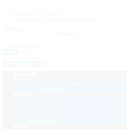
0
Bright@EU law academy
[{{{site.name}}}] Activate {{{user-site.url}}}
Username
Password
Remember Me
Sign Up
‹ back to login
Get reset password link
AKADEMIE
E-BOOK
Interkulturelle Unterschiede
Die Trainer trainieren
Handout
EU-Recht
Deutsches Recht
Tschechisches Recht
Zypriotisches Recht
Spanisches Recht
Projekt