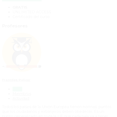
GRATIS
UNLIMITED ACCESS
Certificado del curso
Profesores
František Policar
Inicio
Miembros
Actividad
Todos los países de la Unión Europea tienen normas; puntos
que los ciudadanos y extranjeros deben obedecer. Es un
punto generalizado en toda la UE que cada país va a tener