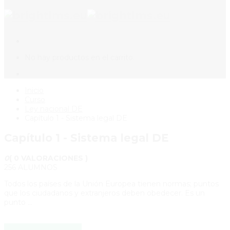
No hay productos en el carrito.
Inicio
Curso
Ley nacional DE
Capítulo 1 - Sistema legal DE
Capítulo 1 - Sistema legal DE
0
( 0 VALORACIONES )
256 ALUMNOS
Todos los países de la Unión Europea tienen normas; puntos
que los ciudadanos y extranjeros deben obedecer. Es un
punto …
HACER ESTE CURSO