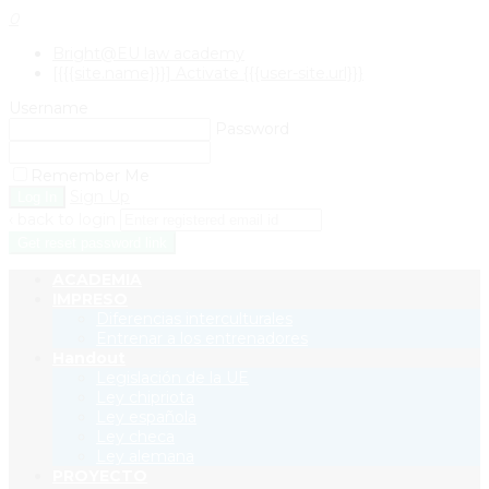
0
Bright@EU law academy
[{{{site.name}}}] Activate {{{user-site.url}}}
Username
Password
Remember Me
Sign Up
‹ back to login
Get reset password link
ACADEMIA
IMPRESO
Diferencias interculturales
Entrenar a los entrenadores
Handout
Legislación de la UE
Ley chipriota
Ley española
Ley checa
Ley alemana
PROYECTO